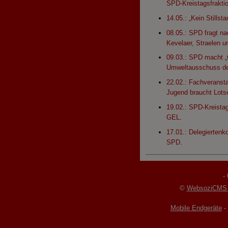
SPD-Kreistagsfrakti
14.05.: „Kein Stills
08.05.: SPD fragt na
Kevelaer, Straelen 
09.03.: SPD macht 
Umweltausschuss de
22.02.: Fachveransta
Jugend braucht Lots
19.02.: SPD-Kreistag
GEL
.
17.01.: Delegiertenk
SPD
.
-
©
WebsoziCMS 
Mobile Endgeräte
-