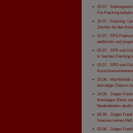
25.07.: Stellungnah
Pro-Fracking-Initiati
10.07.: Fracking: La
Zeichen für den Krei
10.07.: SPD-Fraktion
weiblicher und jünger
03.07.: SPD und Grü
in Sachen Fracking i
03.07.: SPD und Grü
Ausschussumbenen
25.06.: Machterhalt 
einmalige Chance zu
14.06.: Jürgen Fran
Kreistages Kleve zu
Niederländern deutl
04.06.: Jürgen Fran
Grenzen keinen Halt
03.06.: Jürgen Fran