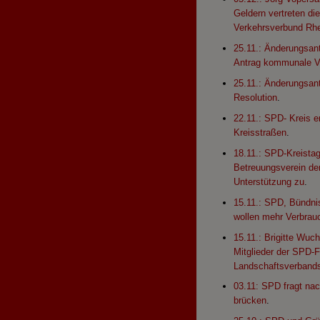
Geldern vertreten di
Verkehrsverbund Rh
25.11.: Änderungsan
Antrag kommunale V
25.11.: Änderungsan
Resolution
.
22.11.: SPD- Kreis er
Kreisstraßen
.
18.11.: SPD-Kreistag
Betreuungsverein der
Unterstützung zu
.
15.11.: SPD, Bündni
wollen mehr Verbrau
15.11.: Brigitte Wuc
Mitglieder der SPD-F
Landschaftsverband
03.11: SPD fragt na
brücken
.