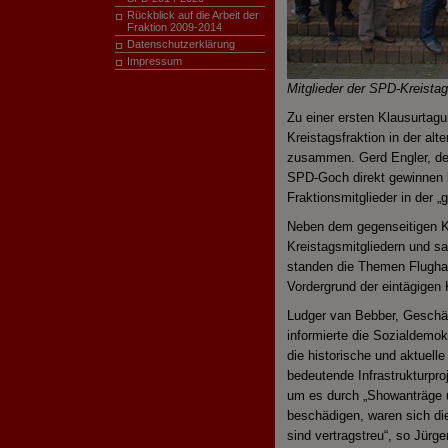
Rückblick auf die Arbeit der
Fraktion 2009-
2014
Datenschutzerklärung
Impressum
Mitglieder der SPD-Kreistags
Zu einer ersten Klausurtag
Kreistagsfraktion in der al
zusammen. Gerd Engler, der
SPD-Goch direkt gewinnen 
Fraktionsmitglieder in der „
Neben dem gegenseitigen K
Kreistagsmitgliedern und s
standen die Themen Flugha
Vordergrund der eintägigen
Ludger van Bebber, Geschäf
informierte die Sozialdemo
die historische und aktuell
bedeutende Infrastrukturpro
um es durch „Showanträge u
beschädigen, waren sich die
sind vertragstreu“, so Jürg