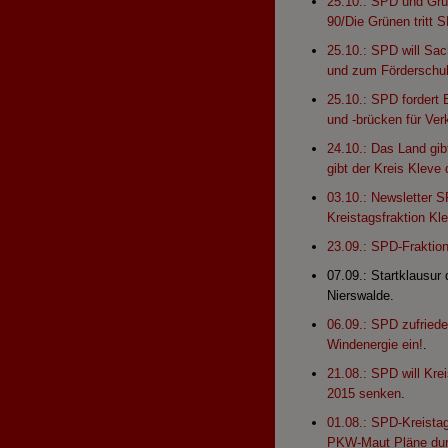
25.10.: SPD und Grü
90/Die Grünen tritt 
25.10.: SPD will Sa
und zum Förderschul
25.10.: SPD fordert 
und -brücken für Ver
24.10.: Das Land gib
gibt der Kreis Klev
03.10.: Newsletter 
Kreistagsfraktion Kl
23.09.: SPD-Fraktion
07.09.: Startklausur
Nierswalde.
06.09.: SPD zufriede
Windenergie ein!
.
21.08.: SPD will K
2015 senken
.
01.08.: SPD-Kreistag
PKW-Maut Pläne dur