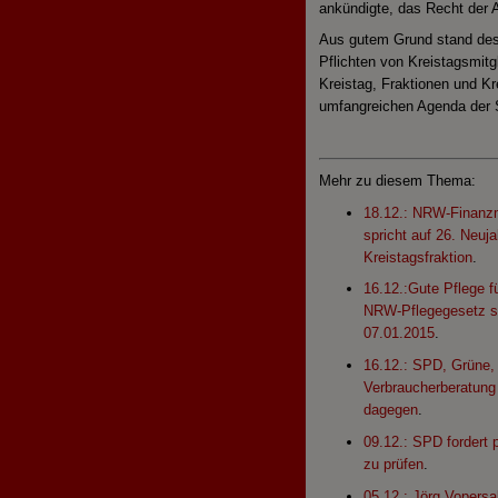
ankündigte, das Recht der A
Aus gutem Grund stand de
Pflichten von Kreistagsmit
Kreistag, Fraktionen und Kr
umfangreichen Agenda der 
Mehr zu diesem Thema:
18.12.: NRW-Finanzm
spricht auf 26. Neu
Kreistagsfraktion
.
16.12.:Gute Pflege f
NRW-Pflegegesetz st
07.01.2015
.
16.12.: SPD, Grüne, 
Verbraucherberatung
dagegen
.
09.12.: SPD fordert 
zu prüfen
.
05.12.: Jörg Vopersa